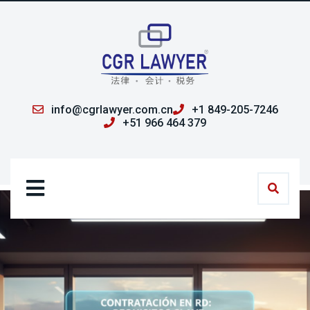
info@cgrlawyer.com.cn
+1 849-205-7246
+51 966 464 379