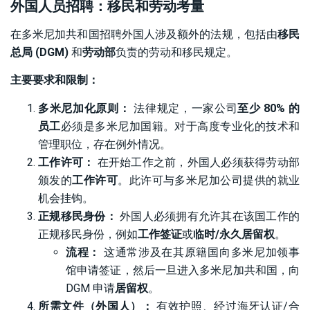
外国人员招聘：移民和劳动考量
在多米尼加共和国招聘外国人涉及额外的法规，包括由
移民
总局 (DGM)
和
劳动部
负责的劳动和移民规定。
主要要求和限制：
多米尼加化原则：
法律规定，一家公司
至少 80% 的
员工
必须是多米尼加国籍。对于高度专业化的技术和
管理职位，存在例外情况。
工作许可：
在开始工作之前，外国人必须获得劳动部
颁发的
工作许可
。此许可与多米尼加公司提供的就业
机会挂钩。
正规移民身份：
外国人必须拥有允许其在该国工作的
正规移民身份，例如
工作签证
或
临时/永久居留权
。
流程：
这通常涉及在其原籍国向多米尼加领事
馆申请签证，然后一旦进入多米尼加共和国，向
DGM 申请
居留权
。
所需文件（外国人）：
有效护照、经过海牙认证/合