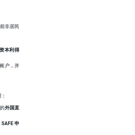
前非居民
资本利得
账户，并
调：
的
外国直
 SAFE 申