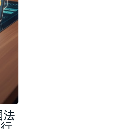
国法
同行