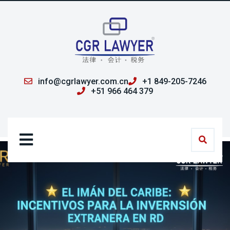
info@cgrlawyer.com.cn
+1 849-205-7246
+51 966 464 379