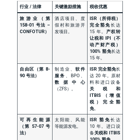
行业 / 法律
关键激励措施
税收优惠
旅游业（第
酒店项目、度
ISR（所得税）
158-01 号法 –
假村和旅游开
完全豁免
长达
CONFOTUR）
发项目。
15 年。
产权转
让税和 IPI（不
动产财产税）
100% 豁免
长达
15 年。
自由区（第 8-
制造业、
软件
ISR 完全豁免
长
90 号法）
服务
、BPO、
达 20 年。原材
数据中心
料和进口设备
（ZFS）。
关税和
ITBIS（增值
税）完全豁
免
。
可再生能源
太阳能、风能
ISR 豁免
长达
（第 57-07 号
等能源发电。
10 年。进口设
法）
备
关税和 ITBIS
100% 豁免
。