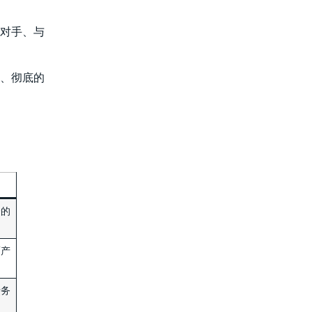
争对手、与
*、彻底的
会的
而产
债务