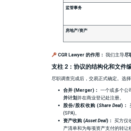
监管事务
房地产/资产
CGR Lawyer 的作用：
我们主导
尽
支柱 2：协议的结构化和文件
尽职调查完成后，交易正式确定。选择
合并 (Merger)：
一个或多个公
并计划
并在商业登记处注册。
股份/股权收购 (
Share Deal
)：
(SPA)。
资产收购 (
Asset Deal
)：
买方仅
产清单和为每项资产支付的转让