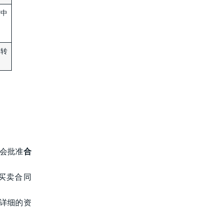
营中
转
会批准
合
买卖合同
详细的资