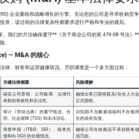
(RD) 企业重组和战略增长的引擎。无论您的公司是寻求收购竞
投资，该过程的法律复杂性都要求进行严格和专业的规划。
家。我们的方法确保遵守**《关于商业公司的第 479-08 号法》*
险。
ce
) — M&A 的核心
法律、财务和运营健康状况。尽职调查是一个多方面过程：
关键法律侧重
风险缓解
核实公司章程、公司账簿、法律代
确保出售已获得股东/合伙人大
表权的有效性和合法性。
正式授权。
审计《劳动法典》的遵守情况、合
识别因不当解雇或福利不合规
同、社会保障 (TSS) 和未决诉讼。
生的或有负债。
审查申报（ITBIS、ISR）、税务负
确保公司在收购后不承担税务
债和向 DGII 的合规情况。
或罚款。