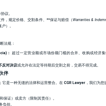
步协议。
件，规定价格、交割条件、**保证与赔偿（
Warranties & Indemn
账户）。
断法规：
cia)：
超过一定营业额或市场份额门槛的合并、收购或经济集
不反对决议
或允许在法定等待期后交割之前，交易不得完成。
略伙伴
议；它是一种无缝的法律和运营整合。在
CGR Lawyer
，我们为您
和保证）或卖方（限制其责任）。
务负担。