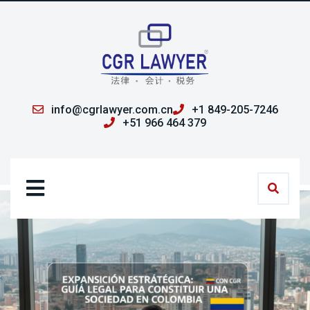
info@cgrlawyer.com.cn
+1 849-205-7246
+51 966 464 379